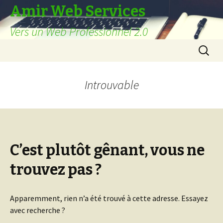
Amir Web Services
Vers un Web Professionnel 2.0
Aller
Recherc
au
contenu
principal
Introuvable
C’est plutôt gênant, vous ne
trouvez pas ?
Apparemment, rien n’a été trouvé à cette adresse. Essayez
avec recherche ?