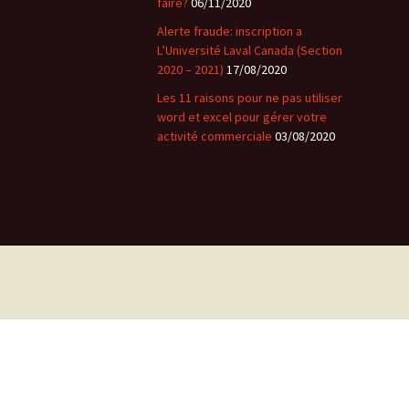
faire?
06/11/2020
Alerte fraude: inscription a
L’Université Laval Canada (Section
2020 – 2021)
17/08/2020
Les 11 raisons pour ne pas utiliser
word et excel pour gérer votre
activité commerciale
03/08/2020