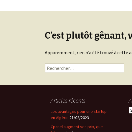
C’est plutôt gênant, 
Apparemment, rien n’a été trouvé à cette a
Rechercher :
Articles récents
A
A
Les avantages pour une startup
en Algérie
21/02/2023
Cpanel augment ses prix, que